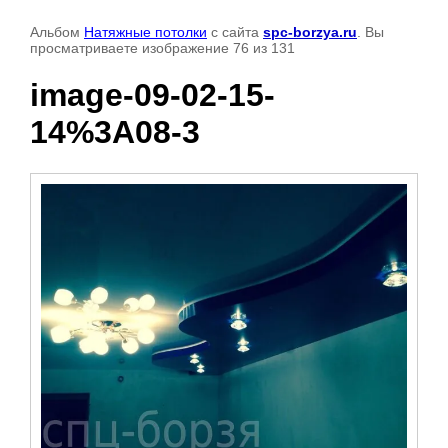
Альбом
Натяжные потолки
с сайта
spc-borzya.ru
. Вы
просматриваете изображение 76 из 131
image-09-02-15-
14%3A08-3